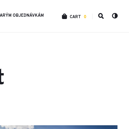
STARÝM OBJEDNÁVKÁM
CART
0
COLOR
SEARCH
SCHEM
TOGGLE
TOGGL
t