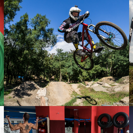
29 ZÁŘÍ, 2013
Nedělní pojezd – Shibak