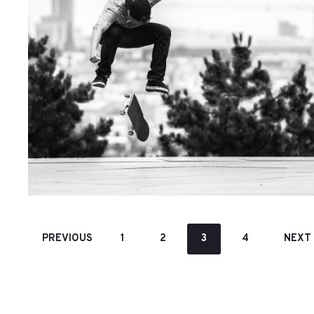
5 ČERVENCE, 2013
Michal Jirák – SK8
PREVIOUS
1
2
3
4
NEXT