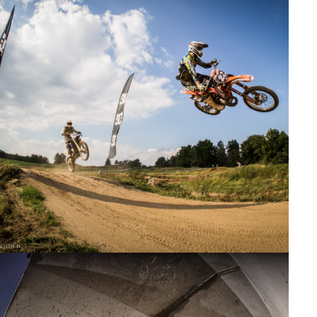
22 ZÁŘÍ, 2013
MX Chlístov