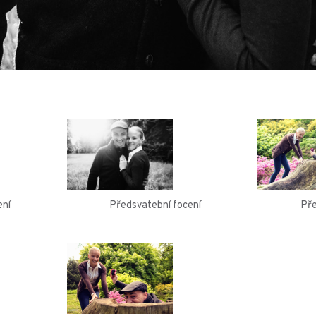
Předsvatební focení
ení
Pře