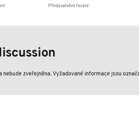
ení
Předsvatební focení
discussion
a nebude zveřejněna.
Vyžadované informace jsou ozna