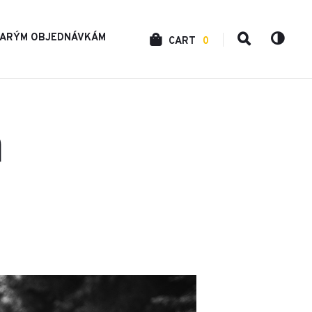
STARÝM OBJEDNÁVKÁM
CART
0
COLOR
SEARCH
SCHEM
TOGGLE
TOGGL
a